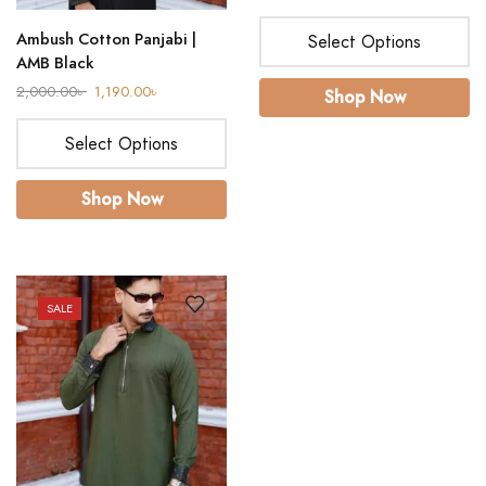
Ambush Cotton Panjabi |
Select Options
AMB Black
2,000.00
৳
1,190.00
৳
Shop Now
Select Options
Shop Now
SALE