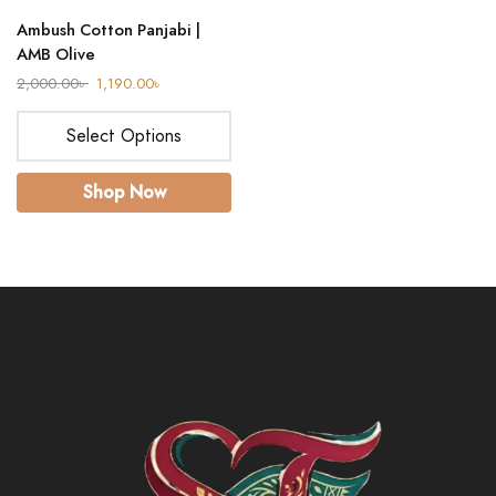
Ambush Cotton Panjabi |
AMB Olive
2,000.00
৳
1,190.00
৳
Select Options
Shop Now