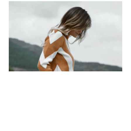
предлагает вам широкий спектр игр, включая
слоты, карточные игры и рулетку. Вам не нужно
никуда ехать, чтобы испытать удачу, потому что
Pinco Casino доступен онлайн. В Pinco Casino
вы можете играть на реальные деньги, а также
на тестовые, если вы хотите попробовать игру
без риска....
Dignissim posuere fusce suspendisse lectus sodales
eu, et. Nunc, nibh vitae.
BY
TOUSIFSEO71