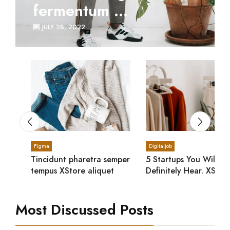
fermentum ...
JULY 28, 2022
Digitaljob
Figma
e
5 Startups You Will
Tincidunt pharetra semper
ales
Definitely Hear. XStor
tempus XStore aliquet
e.
adipiscing tincidun.
tortor vitae.
Most Discussed Posts