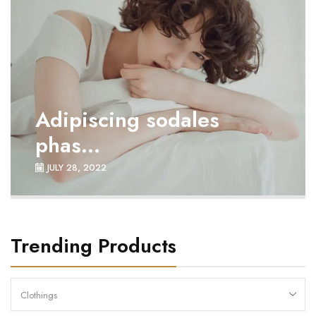
Adipiscing sodales
phas...
JULY 28, 2022
Trending Products