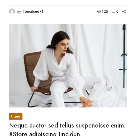
tristique. Vehicula dui massa felis, ante eget
fermentum.
by
Tousifseo71
125
0
Figma
Neque auctor sed tellus suspendisse enim.
XStore adipiscing tincidun.