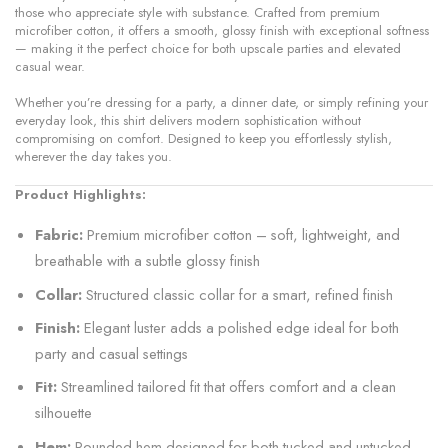
those who appreciate style with substance. Crafted from premium
microfiber cotton, it offers a smooth, glossy finish with exceptional softness
— making it the perfect choice for both upscale parties and elevated
casual wear.
Whether you’re dressing for a party, a dinner date, or simply refining your
everyday look, this shirt delivers modern sophistication without
compromising on comfort. Designed to keep you effortlessly stylish,
wherever the day takes you.
Product Highlights:
Fabric:
Premium microfiber cotton – soft, lightweight, and
breathable with a subtle glossy finish
Collar:
Structured classic collar for a smart, refined finish
Finish:
Elegant luster adds a polished edge ideal for both
party and casual settings
Fit:
Streamlined tailored fit that offers comfort and a clean
silhouette
Hem:
Rounded hem designed for both tucked and untucked