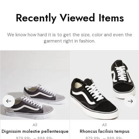
Recently Viewed Items
We know how hard it is to get the size, color and even the
garment right in fashion.
All
All
Dignissim molestie pellentesque
Rhoncus facilisis tempus
879.99
৳
–
888.99
৳
879.99
৳
–
888.99
৳