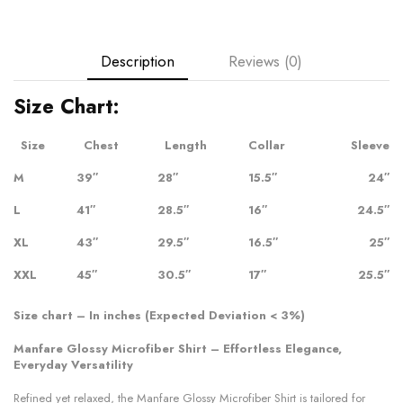
Description
Reviews (0)
Size Chart:
Size
Chest
Length
Collar
Sleeve
M
39″
28″
15.5″
24″
L
41″
28.5″
16″
24.5″
XL
43″
29.5″
16.5″
25″
XXL
45″
30.5″
17″
25.5″
Size chart – In inches (Expected Deviation < 3%)
Manfare Glossy Microfiber Shirt – Effortless Elegance,
Everyday Versatility
Refined yet relaxed, the Manfare Glossy Microfiber Shirt is tailored for