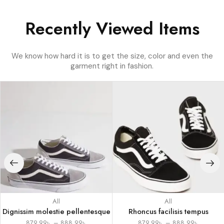
Recently Viewed Items
We know how hard it is to get the size, color and even the
garment right in fashion.
All
All
Dignissim molestie pellentesque
Rhoncus facilisis tempus
879.99
৳
–
888.99
৳
879.99
৳
–
888.99
৳