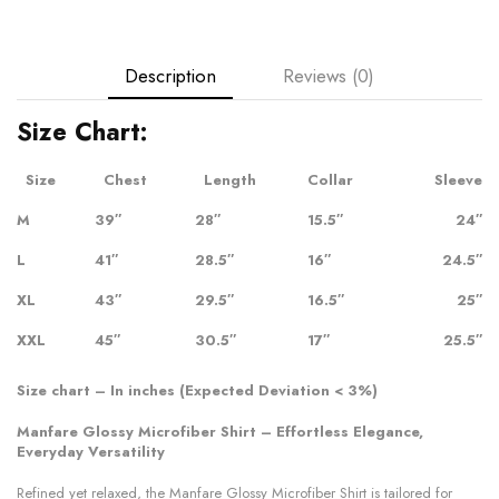
Description
Reviews (0)
Size Chart:
Size
Chest
Length
Collar
Sleeve
M
39″
28″
15.5″
24″
L
41″
28.5″
16″
24.5″
XL
43″
29.5″
16.5″
25″
XXL
45″
30.5″
17″
25.5″
Size chart – In inches (Expected Deviation < 3%)
Manfare Glossy Microfiber Shirt – Effortless Elegance,
Everyday Versatility
Refined yet relaxed, the Manfare Glossy Microfiber Shirt is tailored for