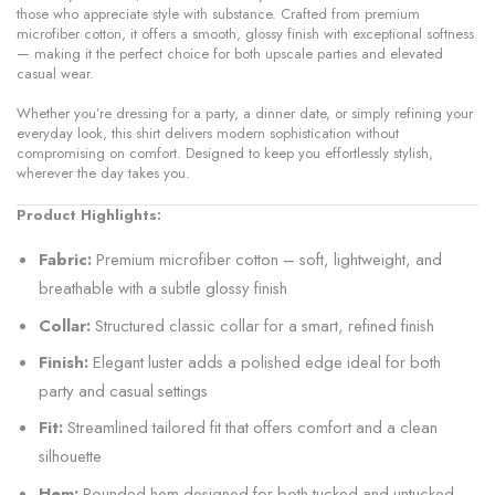
those who appreciate style with substance. Crafted from premium
microfiber cotton, it offers a smooth, glossy finish with exceptional softness
— making it the perfect choice for both upscale parties and elevated
casual wear.
Whether you’re dressing for a party, a dinner date, or simply refining your
everyday look, this shirt delivers modern sophistication without
compromising on comfort. Designed to keep you effortlessly stylish,
wherever the day takes you.
Product Highlights:
Fabric:
Premium microfiber cotton – soft, lightweight, and
breathable with a subtle glossy finish
Collar:
Structured classic collar for a smart, refined finish
Finish:
Elegant luster adds a polished edge ideal for both
party and casual settings
Fit:
Streamlined tailored fit that offers comfort and a clean
silhouette
Hem:
Rounded hem designed for both tucked and untucked