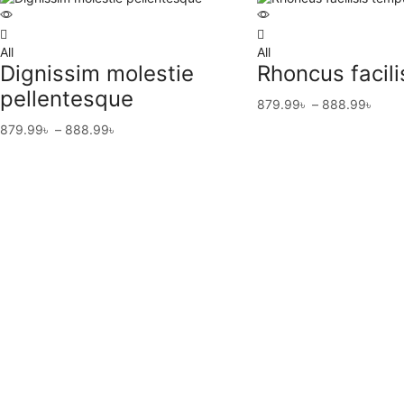
All
All
Dignissim molestie
Rhoncus facil
pellentesque
879.99
৳
–
888.99
৳
879.99
৳
–
888.99
৳