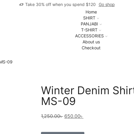
Take 30% off when you spend $120
Go shop
Home
SHIRT
PANJABI
T-SHIRT
ACCESSORIES
About us
Checkout
I MS-09
Winter Denim Shirt
MS-09
1,250.00
৳
650.00
৳