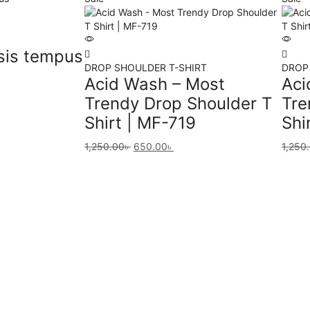
isis tempus
DROP SHOULDER T-SHIRT
DROP
Acid Wash – Most
Aci
Trendy Drop Shoulder T
Tre
Shirt | MF-719
Shi
1,250.00
৳
650.00
৳
1,250