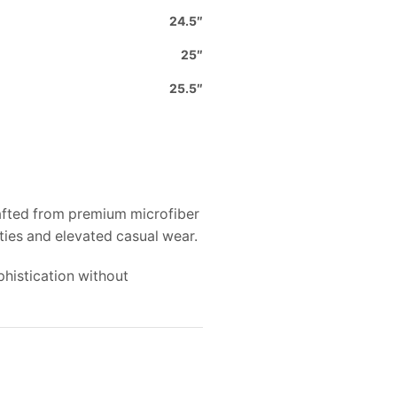
24.5″
25″
25.5″
rafted from premium microfiber
rties and elevated casual wear.
phistication without